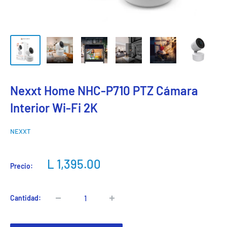
Nexxt Home NHC-P710 PTZ Cámara
Interior Wi-Fi 2K
NEXXT
Precio
L 1,395.00
Precio:
de
venta
Cantidad: