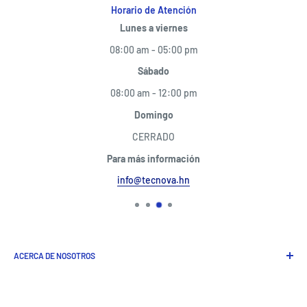
Horario de Atención
Lunes a viernes
08:00 am - 05:00 pm
Sábado
08:00 am - 12:00 pm
Domingo
CERRADO
Para más información
info@tecnova.hn
ACERCA DE NOSOTROS
Somos una empresa especializada en servicios de consultoría,
soporte técnico y mantenimiento de tecnologías de