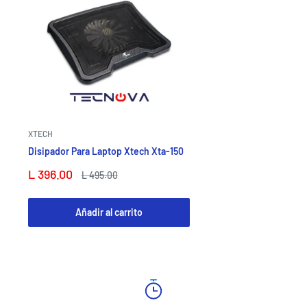
XTECH
Disipador Para Laptop Xtech Xta-150
Precio
L 396.00
Precio
L 495.00
de
habitual
venta
Añadir al carrito