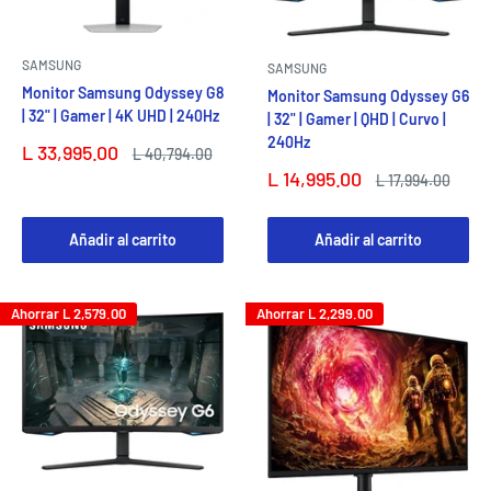
SAMSUNG
SAMSUNG
Monitor Samsung Odyssey G8
Monitor Samsung Odyssey G6
| 32" | Gamer | 4K UHD | 240Hz
| 32" | Gamer | QHD | Curvo |
240Hz
Precio
L 33,995.00
Precio
L 40,794.00
de
habitual
Precio
L 14,995.00
Precio
L 17,994.00
venta
de
habitual
venta
Añadir al carrito
Añadir al carrito
Ahorrar
L 2,579.00
Ahorrar
L 2,299.00