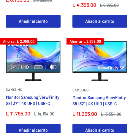
L 8,595.00
Precio
de
habitual
L 4,395.00
Precio
L 5,995.00
de
habitual
venta
venta
Añadir al carrito
Añadir al carrito
Ahorrar
L 2,359.00
Ahorrar
L 2,259.00
SAMSUNG
SAMSUNG
Monitor Samsung ViewFinity
Monitor Samsung ViewFinity
S8 | 37" | 4K UHD | USB-C
S8 | 32" | 4K UHD | USB-C
Precio
L 11,795.00
Precio
L 11,295.00
Precio
L 14,154.00
Precio
L 13,554.00
de
habitual
de
habitual
venta
venta
Añadir al carrito
Añadir al carrito