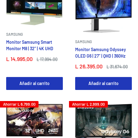
SAMSUNG
Monitor Samsung Smart
SAMSUNG
Monitor M8 | 32" | 4K UHD
Monitor Samsung Odyssey
OLED G6 | 27" | QHD | 360Hz
Precio
L 14,995.00
Precio
L 17,994.00
de
habitual
Precio
L 26,395.00
Precio
L 31,674.00
venta
de
habitual
venta
Añadir al carrito
Añadir al carrito
Ahorrar
L 6,799.00
Ahorrar
L 2,999.00