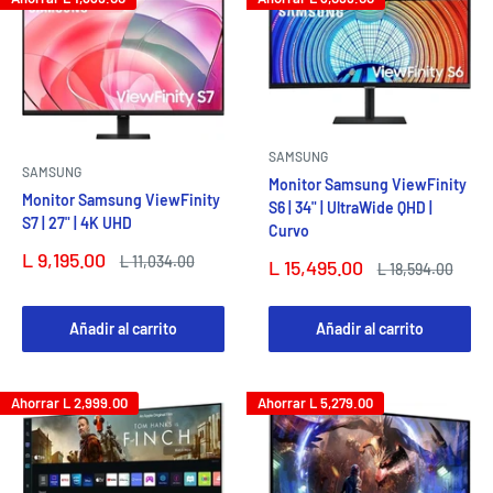
SAMSUNG
SAMSUNG
Monitor Samsung ViewFinity
Monitor Samsung ViewFinity
S6 | 34" | UltraWide QHD |
S7 | 27" | 4K UHD
Curvo
Precio
L 9,195.00
Precio
L 11,034.00
Precio
L 15,495.00
Precio
L 18,594.00
de
habitual
de
habitual
venta
venta
Añadir al carrito
Añadir al carrito
Ahorrar
L 2,999.00
Ahorrar
L 5,279.00