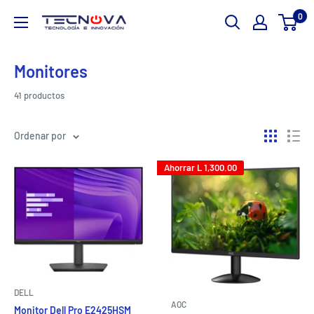
Ir
0
TECNOVA
directamente
al
contenido
Monitores
41 productos
Ordenar por
Ahorrar
L 1,300.00
DELL
AOC
Monitor Dell Pro E2425HSM