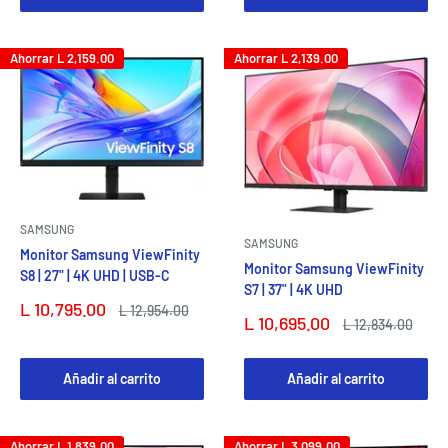
Ahorrar
L 2,159.00
Ahorrar
L 2,139.00
SAMSUNG
SAMSUNG
Monitor Samsung ViewFinity
Monitor Samsung ViewFinity
S8 | 27" | 4K UHD | USB-C
S7 | 37" | 4K UHD
Precio
L 10,795.00
Precio
L 12,954.00
Precio
L 10,695.00
de
habitual
Precio
L 12,834.00
de
habitual
venta
venta
Añadir al carrito
Añadir al carrito
Ahorrar
L 1,839.00
Ahorrar
L 3,099.00