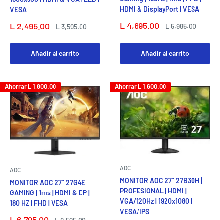
HDMI & DisplayPort | VESA
VESA
Precio
Precio
L 4,695.00
L 2,495.00
Precio
Precio
L 5,995.00
L 3,595.00
de
habitual
de
habitual
venta
venta
Añadir al carrito
Añadir al carrito
Ahorrar
L 1,800.00
Ahorrar
L 1,600.00
AOC
AOC
MONITOR AOC 27" 27B30H |
MONITOR AOC 27" 27G4E
PROFESIONAL | HDMI |
GAMING | 1ms | HDMI & DP |
VGA/120Hz | 1920x1080 |
180 HZ | FHD | VESA
VESA/IPS
Precio
L 6,795.00
Precio