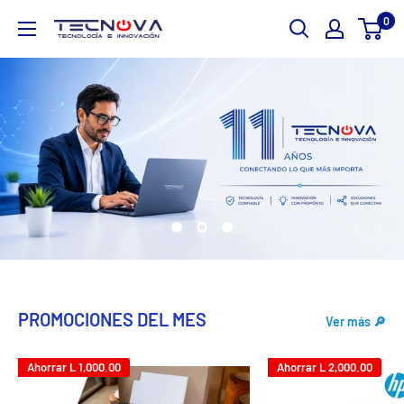
Ir
0
TECNOVA
directamente
al
contenido
PROMOCIONES DEL MES
Ver más 🔎
Ahorrar
L 1,000.00
Ahorrar
L 2,000.00