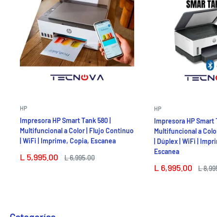
HP
HP
Impresora HP Smart Tank 580 |
Impresora HP Smart 
Multifuncional a Color | Flujo Continuo
Multifuncional a Colo
| WiFi | Imprime, Copia, Escanea
| Dúplex | WiFi | Impr
Escanea
Precio
L 5,995.00
Precio
L 6,995.00
de
habitual
Precio
L 6,995.00
Preci
L 8,99
venta
de
habitu
venta
Categorías