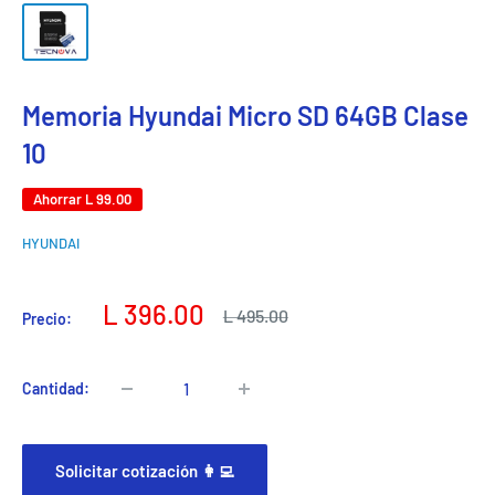
Memoria Hyundai Micro SD 64GB Clase
10
Ahorrar
L 99.00
HYUNDAI
Precio
L 396.00
Precio
L 495.00
Precio:
habitual
de
venta
Cantidad:
Solicitar cotización 👩‍💻