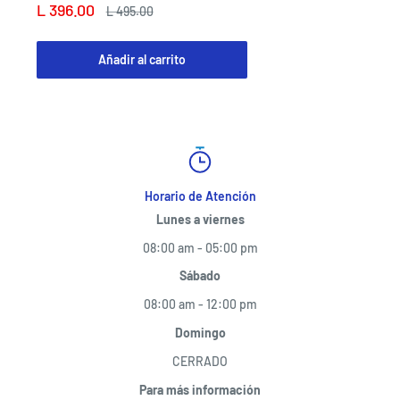
Precio
L 396.00
Precio
L 495.00
de
habitual
venta
Añadir al carrito
Horario de Atención
Lunes a viernes
08:00 am - 05:00 pm
Sábado
08:00 am - 12:00 pm
Domingo
CERRADO
Para más información