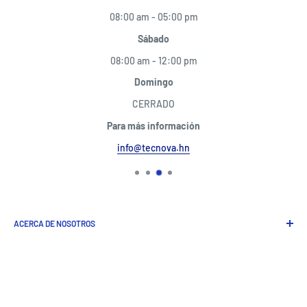
08:00 am - 05:00 pm
Sábado
08:00 am - 12:00 pm
Domingo
CERRADO
Para más información
info@tecnova.hn
ACERCA DE NOSOTROS
Somos una empresa especializada en servicios de consultoría,
soporte técnico y mantenimiento de tecnologías de
información (IT), computadoras, servidores, redes (IT), venta
de sus partes y accesorios. Operamos desde el 2015 con