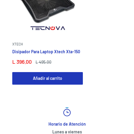
XTECH
Disipador Para Laptop Xtech Xta-150
Precio
L 396.00
Precio
L 495.00
de
habitual
venta
Añadir al carrito
Horario de Atención
Lunes a viernes