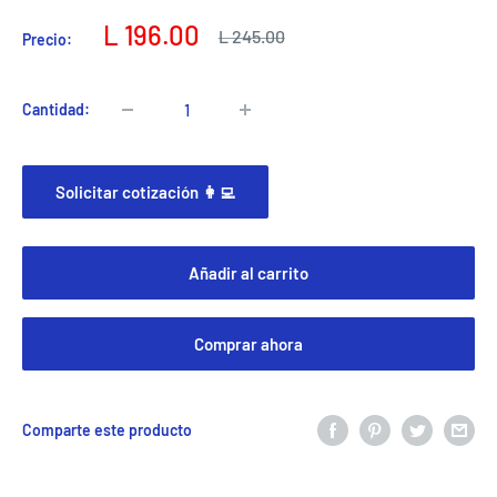
Precio
L 196.00
Precio
L 245.00
Precio:
habitual
de
venta
Cantidad:
Solicitar cotización 👩‍💻
Añadir al carrito
Comprar ahora
Comparte este producto