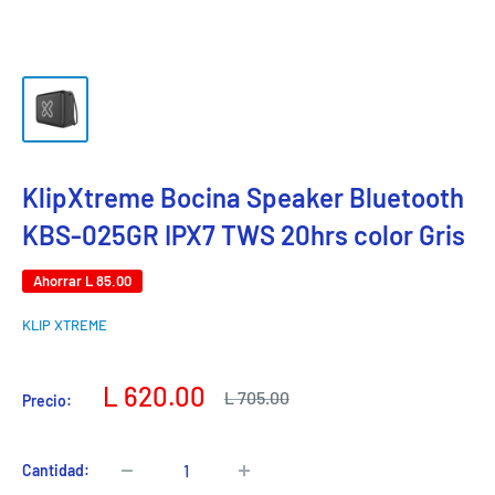
KlipXtreme Bocina Speaker Bluetooth
KBS-025GR IPX7 TWS 20hrs color Gris
Ahorrar
L 85.00
KLIP XTREME
Precio
L 620.00
Precio
L 705.00
Precio:
habitual
de
venta
Cantidad: