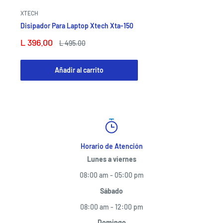
XTECH
Disipador Para Laptop Xtech Xta-150
Precio
L 396.00
Precio
L 495.00
de
habitual
venta
Añadir al carrito
Horario de Atención
Lunes a viernes
08:00 am - 05:00 pm
Sábado
08:00 am - 12:00 pm
Domingo