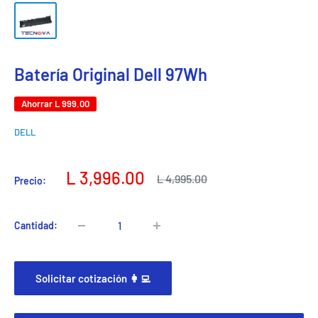
Batería Original Dell 97Wh
Ahorrar
L 999.00
DELL
Precio
L 3,996.00
Precio
L 4,995.00
Precio:
habitual
de
venta
Cantidad:
Solicitar cotización 👩‍💻