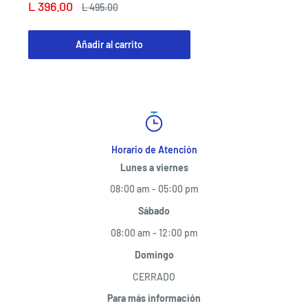
Precio
L 396.00
Precio
L 495.00
de
habitual
venta
Añadir al carrito
Horario de Atención
Lunes a viernes
08:00 am - 05:00 pm
Sábado
08:00 am - 12:00 pm
Domingo
CERRADO
Para más información