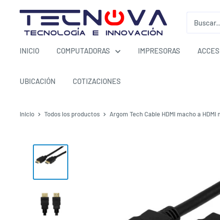
Ir
TECNOVA
directamente
al
contenido
INICIO
COMPUTADORAS
IMPRESORAS
ACCES
UBICACIÓN
COTIZACIONES
Inicio
Todos los productos
Argom Tech Cable HDMI macho a HDMI m