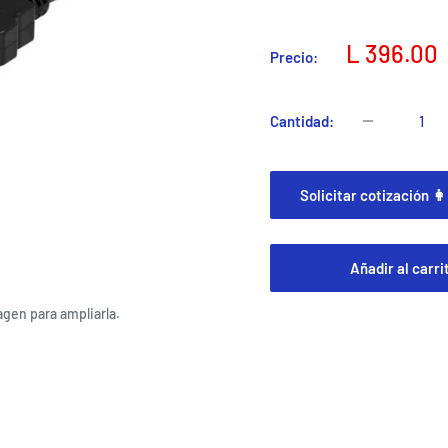
Precio
L 396.00
Precio:
de
venta
Cantidad:
Solicitar cotización 👩
Añadir al carri
agen para ampliarla.