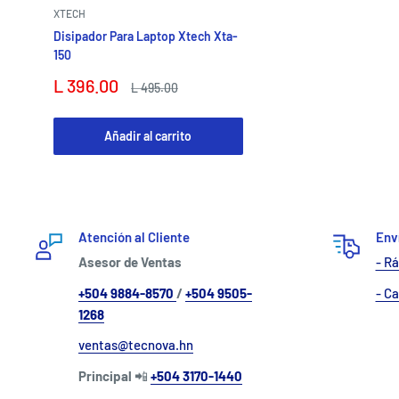
XTECH
Disipador Para Laptop Xtech Xta-
150
Precio
L 396.00
Precio
L 495.00
de
habitual
venta
Añadir al carrito
Atención al Cliente
Enví
Asesor de Ventas
- R
+504 9884-8570
/
+504 9505-
- C
1268
ventas@tecnova.hn
Principal
📲
+504 3170-1440